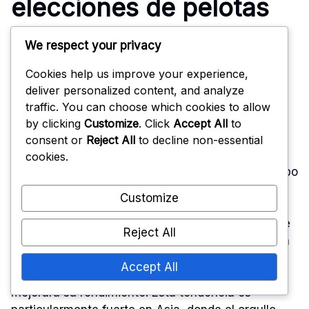
elecciones de pelotas
de entrenamiento
We respect your privacy
Cookies help us improve your experience,
Los equipos nacionales y los atletas prominentes
deliver personalized content, and analyze
impactan significativamente en las elecciones de
traffic. You can choose which cookies to allow
pelotas de entrenamiento entre los jugadores.
by clicking
Customize
. Click
Accept All
to
Cuando un equipo nacional respalda una marca o
consent or
Reject All
to decline non-essential
tipo específico de pelota, a menudo conduce a un
cookies.
aumento en las ventas y popularidad de ese equipo
en su país de origen.
Customize
Por ejemplo, en países con programas exitosos de
Reject All
tenis de mesa, los jugadores a menudo se sienten
atraídos por las mismas pelotas de entrenamiento
Accept All
utilizadas por su equipo nacional, creyendo que
mejorará su rendimiento. Esta tendencia es