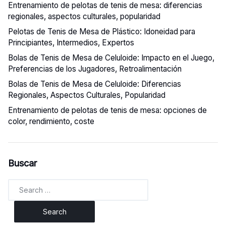
Entrenamiento de pelotas de tenis de mesa: diferencias
regionales, aspectos culturales, popularidad
Pelotas de Tenis de Mesa de Plástico: Idoneidad para
Principiantes, Intermedios, Expertos
Bolas de Tenis de Mesa de Celuloide: Impacto en el Juego,
Preferencias de los Jugadores, Retroalimentación
Bolas de Tenis de Mesa de Celuloide: Diferencias
Regionales, Aspectos Culturales, Popularidad
Entrenamiento de pelotas de tenis de mesa: opciones de
color, rendimiento, coste
Buscar
Search
for: