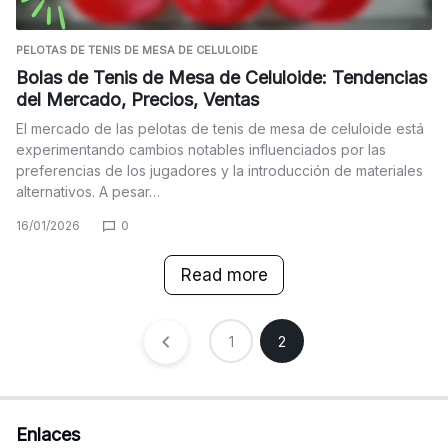
PELOTAS DE TENIS DE MESA DE CELULOIDE
Bolas de Tenis de Mesa de Celuloide: Tendencias
del Mercado, Precios, Ventas
El mercado de las pelotas de tenis de mesa de celuloide está
experimentando cambios notables influenciados por las
preferencias de los jugadores y la introducción de materiales
alternativos. A pesar…
16/01/2026
0
Read more
Posts
1
2
pagination
Enlaces