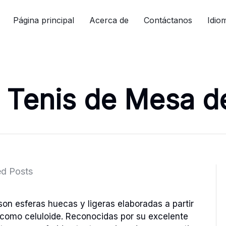
Página principal
Acerca de
Contáctanos
Idio
 Tenis de Mesa d
ed Posts
son esferas huecas y ligeras elaboradas a partir
o como celuloide. Reconocidas por su excelente