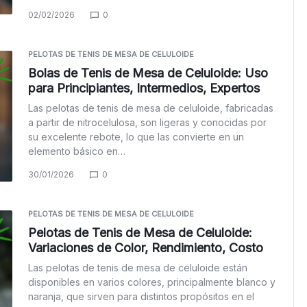
02/02/2026
0
PELOTAS DE TENIS DE MESA DE CELULOIDE
Bolas de Tenis de Mesa de Celuloide: Uso
para Principiantes, Intermedios, Expertos
Las pelotas de tenis de mesa de celuloide, fabricadas
a partir de nitrocelulosa, son ligeras y conocidas por
su excelente rebote, lo que las convierte en un
elemento básico en…
30/01/2026
0
PELOTAS DE TENIS DE MESA DE CELULOIDE
Pelotas de Tenis de Mesa de Celuloide:
Variaciones de Color, Rendimiento, Costo
Las pelotas de tenis de mesa de celuloide están
disponibles en varios colores, principalmente blanco y
naranja, que sirven para distintos propósitos en el