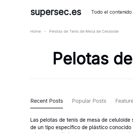
Skip
supersec.es
to
Todo el contenido
content
Home
-
Pelotas de Tenis de Mesa de Celuloide
Pelotas de
Recent Posts
Popular Posts
Featur
Las pelotas de tenis de mesa de celuloide 
de un tipo específico de plástico conocid