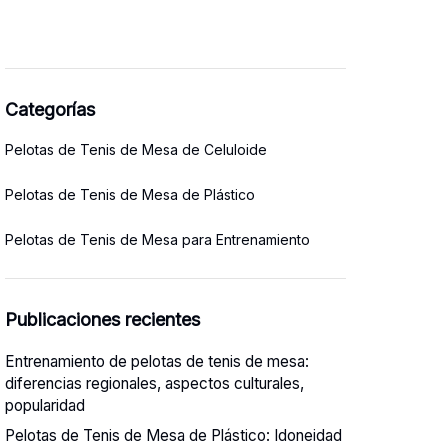
Categorías
Pelotas de Tenis de Mesa de Celuloide
Pelotas de Tenis de Mesa de Plástico
Pelotas de Tenis de Mesa para Entrenamiento
Publicaciones recientes
Entrenamiento de pelotas de tenis de mesa:
diferencias regionales, aspectos culturales,
popularidad
Pelotas de Tenis de Mesa de Plástico: Idoneidad