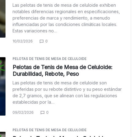
Las pelotas de tenis de mesa de celuloide exhiben
notables diferencias regionales en especificaciones,
preferencias de marca y rendimiento, a menudo
influenciadas por las condiciones climáticas locales.
Estas variaciones no…
10/02/2026
0
PELOTAS DE TENIS DE MESA DE CELULOIDE
Pelotas de Tenis de Mesa de Celuloide:
Durabilidad, Rebote, Peso
Las pelotas de tenis de mesa de celuloide son
preferidas por su rebote distintivo y su peso estándar
de 2,7 gramos, que se alinean con las regulaciones
establecidas por la…
09/02/2026
0
PELOTAS DE TENIS DE MESA DE CELULOIDE